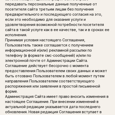
Пн–Чт 12:00 - 0:00 | Пт-Сб 12:00 - 1:00 | Вс 12:00 - 0:00
передавать персональные данные полученные от
+7 (495) 181-52-22
посетителя сайта третьим лицам без получения
ООО «БИДОН»
предварительного и последующего согласия на это,
КБЖУ
ИНН 7704336779
если это необходимо для оказания услуги и
ОГРН 5157746081037
удовлетворения возможной потребности посетителя
© 2025
Политика
TOKYOSUSHIBAR. All
сайта в такой услуге как в ее качестве, так и в сроках ее
конфиденциальности
rights reserved
исполнения.
Принимая условия настоящего Соглашения,
Пользователь также соглашается с получением
информационной и(или) рекламной рассылки по
телефону (в формате смс-сообщений) и/или по
электронной почте от Администрации Сайта.
Соглашение действует бессрочно с момента
предоставления Пользователем своих данных и может
быть отозвано Пользователем в любой момент путем
направления Пользователем соответствующего
распоряжения или заявления в простой письменной
форме.
Администрация Сайта имеет право вносить изменения в
настоящее Соглашение. При внесении изменений в
актуальной редакции указывается дата последнего
обновления. Новая редакция Соглашения вступает в